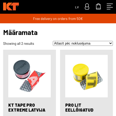
LV
Free delivery on orders from 50€
Määramata
Showing all 2 results
KT TAPE PRO
PRO LIT
EXTREME LATVIJA
EELLÕIGATUD