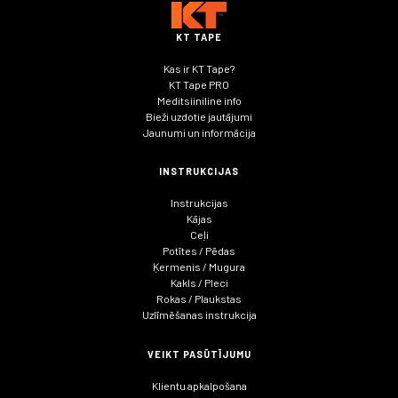
KT TAPE
Kas ir KT Tape?
KT Tape PRO
Meditsiiniline info
Bieži uzdotie jautājumi
Jaunumi un informācija
INSTRUKCIJAS
Instrukcijas
Kājas
Ceļi
Potītes / Pēdas
Ķermenis / Mugura
Kakls / Pleci
Rokas / Plaukstas
Uzlīmēšanas instrukcija
VEIKT PASŪTĪJUMU
Klientu apkalpošana