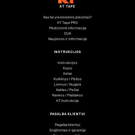
KT TAPE
Kas tai yra kinezinis pleistras?
KT Tape PRO
Medicininė informacija
DUK
Naujienos ir informacija
INSTRUKCIJOS
Instrukcijos
Kojos
Keliai
Kulkšnys / Pėdos
Liemuo / Nugara
Kaklas / Pečiai
Rankos / Plaštakos
KT Instrukcija
PAGALBA KLIENTUI
Pagalba klientui
Grąžinimas ir garantija