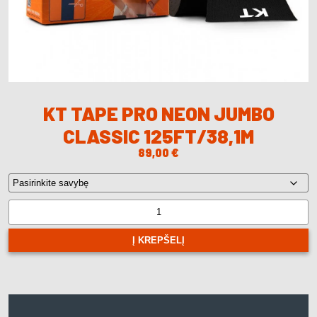
KT TAPE PRO NEON JUMBO
CLASSIC 125FT/38,1M
89,00
€
produkto
kiekis:
KT
Į KREPŠELĮ
TAPE
PRO
NEON
JUMBO
CLASSIC
125FT/38,1M