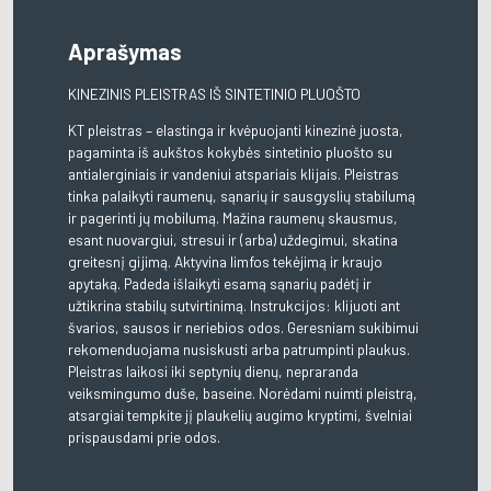
Aprašymas
KINEZINIS PLEISTRAS IŠ SINTETINIO PLUOŠTO
KT pleistras – elastinga ir kvėpuojanti kinezinė juosta,
pagaminta iš aukštos kokybės sintetinio pluošto su
antialerginiais ir vandeniui atspariais klijais. Pleistras
tinka palaikyti raumenų, sąnarių ir sausgyslių stabilumą
ir pagerinti jų mobilumą. Mažina raumenų skausmus,
esant nuovargiui, stresui ir (arba) uždegimui, skatina
greitesnį gijimą. Aktyvina limfos tekėjimą ir kraujo
apytaką. Padeda išlaikyti esamą sąnarių padėtį ir
užtikrina stabilų sutvirtinimą. Instrukcijos: klijuoti ant
švarios, sausos ir neriebios odos. Geresniam sukibimui
rekomenduojama nusiskusti arba patrumpinti plaukus.
Pleistras laikosi iki septynių dienų, nepraranda
veiksmingumo duše, baseine. Norėdami nuimti pleistrą,
atsargiai tempkite jį plaukelių augimo kryptimi, švelniai
prispausdami prie odos.