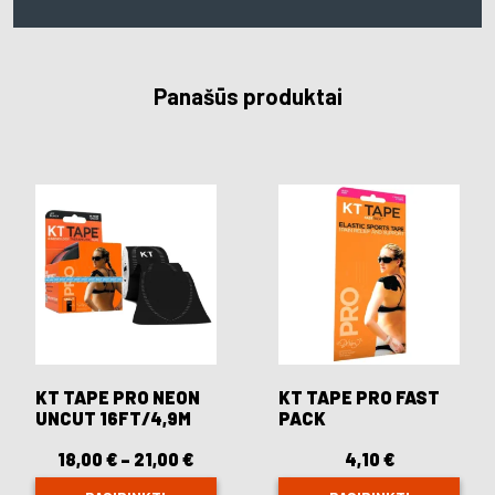
Panašūs produktai
KT TAPE PRO NEON
KT TAPE PRO FAST
UNCUT 16FT/4,9M
PACK
18,00
€
–
21,00
€
Price
4,10
€
range:
18,00 €