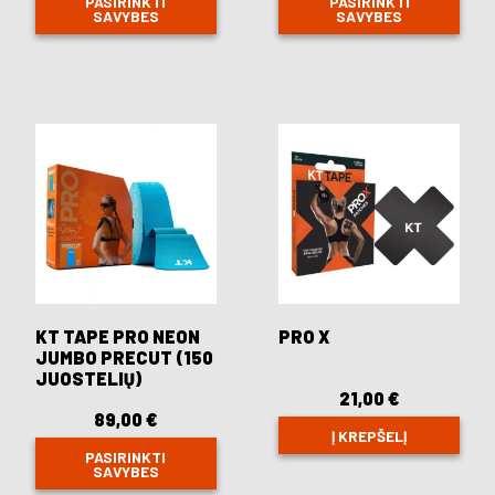
PASIRINKTI
PASIRINKTI
SAVYBES
SAVYBES
through
21,00 €
This
This
product
product
has
has
multiple
multiple
variants.
variants.
The
The
options
options
may
may
be
be
chosen
chosen
on
on
the
the
product
product
page
page
KT TAPE PRO NEON
PRO X
JUMBO PRECUT (150
JUOSTELIŲ)
21,00
€
89,00
€
Į KREPŠELĮ
PASIRINKTI
SAVYBES