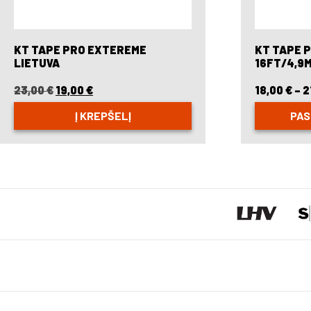
KT TAPE PRO EXTEREME
KT TAPE 
LIETUVA
16FT/4,9
23,00
€
Original
19,00
€
Current
18,00
€
–
2
price
price
Į KREPŠELĮ
PAS
was:
is:
23,00 €.
19,00 €.
This
product
has
multiple
variants.
The
options
may
be
chosen
on
the
product
page