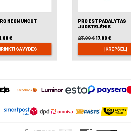
PRO NEON UNCUT
PRO EST PADALYTAS
M
JUOSTELĖMIS
1,00
€
Price
23,00
€
Original
17,00
€
Current
range:
price
price
IRINKTI SAVYBES
Į KREPŠELĮ
18,00 €
was:
is:
through
23,00 €.
17,00 €.
21,00 €