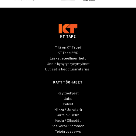
KT TAPE
Mitä on KT Tape?
KT Tape PRO
Lääketieteellinen tieto
Usein kysytyt kysymykset
Uutiset ja tiedotusmateriaali
KAYTTÖOHJEET
Kayttöohjeet
Jalat
Polvet
Nilkka / Jalkaterä
Vartalo / Selkä
Kaula / Olkapäät
Käsivarsi / Kämmen
Teipin pysyvyys