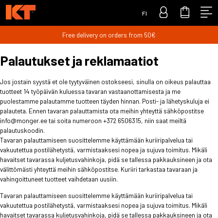
FI
Free delivery on orders from 50€
Palautukset ja reklamaatiot
Jos jostain syystä et ole tyytyväinen ostokseesi, sinulla on oikeus palauttaa
tuotteet 14 työpäivän kuluessa tavaran vastaanottamisesta ja me
puolestamme palautamme tuotteen täyden hinnan. Posti- ja lähetyskuluja ei
palauteta. Ennen tavaran palauttamista ota meihin yhteyttä sähköpostitse
info@monger.ee tai soita numeroon +372 6506315, niin saat meiltä
palautuskoodin.
Tavaran palauttamiseen suosittelemme käyttämään kuriiripalvelua tai
vakuutettua postilähetystä, varmistaaksesi nopea ja sujuva toimitus. Mikäli
havaitset tavarassa kuljetusvahinkoja, pidä se tallessa pakkauksineen ja ota
välittömästi yhteyttä meihin sähköpostitse. Kuriiri tarkastaa tavaraan ja
vahingoittuneet tuotteet vaihdetaan uusiin.
Tavaran palauttamiseen suosittelemme käyttämään kuriiripalvelua tai
vakuutettua postilähetystä, varmistaaksesi nopea ja sujuva toimitus. Mikäli
havaitset tavarassa kuljetusvahinkoja, pidä se tallessa pakkauksineen ja ota