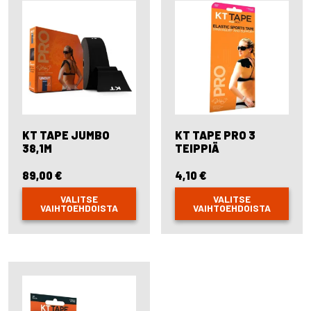
options
The
may
options
be
may
chosen
be
on
chosen
the
on
product
the
page
product
page
KT TAPE JUMBO
KT TAPE PRO 3
38,1M
TEIPPIÄ
89,00
€
4,10
€
VALITSE
VALITSE
VAIHTOEHDOISTA
VAIHTOEHDOISTA
This
This
product
product
has
has
multiple
multiple
variants.
variants.
The
The
options
options
may
may