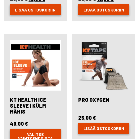
price
price
price
price
LISÄÄ OSTOSKORIIN
LISÄÄ OSTOSKORIIN
was:
is:
was:
is:
23,00 €.
19,00 €.
23,00 €.
19,00 €.
KT HEALTH ICE
PRO OXYGEN
SLEEVE | KÜLM
MÄHIS
25,00
€
40,00
€
LISÄÄ OSTOSKORIIN
VALITSE
VAIHTOEHDOISTA