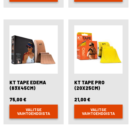
This
This
product
product
has
has
multiple
multiple
variants.
variants.
The
The
options
options
may
may
be
be
chosen
chosen
on
on
the
the
product
product
page
page
KT TAPE EDEMA
KT TAPE PRO
(83X45CM)
(20X25CM)
75,00
€
21,00
€
VALITSE
VALITSE
VAIHTOEHDOISTA
VAIHTOEHDOISTA
This
This
product
product
has
has