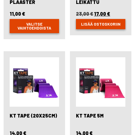
PLAASTER
LEIKATTU
11,00
€
23,00
€
Original
17,00
€
Current
price
price
VALITSE
LISÄÄ OSTOSKORIIN
was:
is:
VAIHTOEHDOISTA
23,00 €.
17,00 €.
This
product
has
multiple
variants.
The
options
may
be
chosen
on
the
product
page
KT TAPE (20X25CM)
KT TAPE 5M
14,00
€
14,00
€