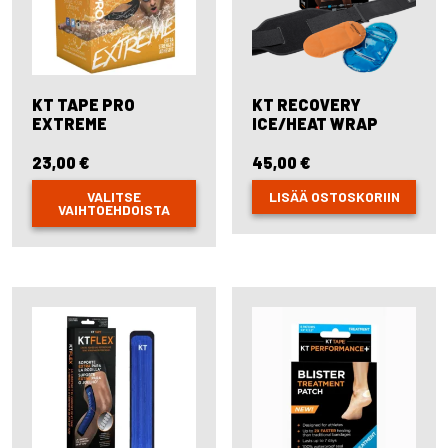
KT TAPE PRO
KT RECOVERY
EXTREME
ICE/HEAT WRAP
23,00
€
45,00
€
VALITSE
LISÄÄ OSTOSKORIIN
VAIHTOEHDOISTA
This
product
has
multiple
variants.
The
options
may
be
chosen
on
the
product