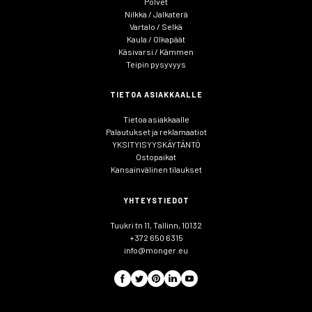
Polvet
Nilkka / Jalkaterä
Vartalo / Selkä
Kaula / Olkapäät
Käsivarsi / Kämmen
Teipin pysyvyys
TIETOA ASIAKKAALLE
Tietoa asiakkaalle
Palautukset ja reklamaatiot
YKSITYISYYSKÄYTÄNTÖ
Ostopaikat
Kansainvälinen tilaukset
YHTEYSTIEDOT
Tuukri tn 11, Tallinn, 10132
+372 650 6315
info@monger.eu