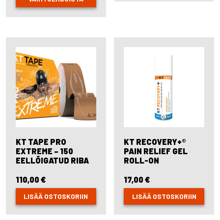
This
product
has
multiple
variants.
The
options
may
be
chosen
on
the
product
page
KT TAPE PRO
KT RECOVERY+®
EXTREME – 150
PAIN RELIEF GEL
EELLÕIGATUD RIBA
ROLL-ON
110,00
€
17,00
€
LISÄÄ OSTOSKORIIN
LISÄÄ OSTOSKORIIN