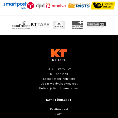
KT TAPE
Mitä on KT Tape?
KT Tape PRO
Lääketieteellinen tieto
Usein kysytyt kysymykset
Uutiset ja tiedotusmateriaali
KAYTTÖOHJEET
Kayttöohjeet
Jalat