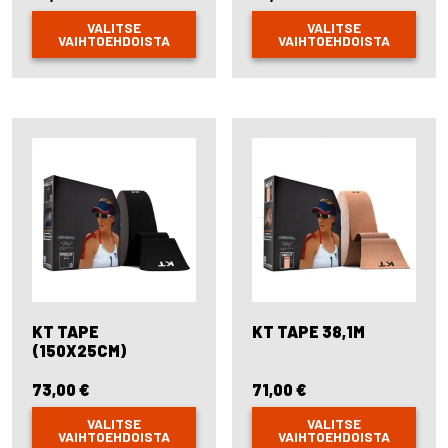
VALITSE
VALITSE
VAIHTOEHDOISTA
VAIHTOEHDOISTA
This
This
product
product
has
has
multiple
multiple
variants.
variants.
The
The
options
options
may
may
be
be
chosen
chosen
on
on
the
the
product
product
page
page
KT TAPE
KT TAPE 38,1M
(150X25CM)
73,00
€
71,00
€
VALITSE
VALITSE
VAIHTOEHDOISTA
VAIHTOEHDOISTA