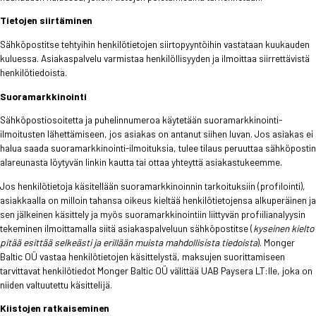
Tietojen siirtäminen
Sähköpostitse tehtyihin henkilötietojen siirtopyyntöihin vastataan kuukauden
kuluessa. Asiakaspalvelu varmistaa henkilöllisyyden ja ilmoittaa siirrettävistä
henkilötiedoista.
Suoramarkkinointi
Sähköpostiosoitetta ja puhelinnumeroa käytetään suoramarkkinointi-
ilmoitusten lähettämiseen, jos asiakas on antanut siihen luvan. Jos asiakas ei
halua saada suoramarkkinointi-ilmoituksia, tulee tilaus peruuttaa sähköpostin
alareunasta löytyvän linkin kautta tai ottaa yhteyttä asiakastukeemme.
Jos henkilötietoja käsitellään suoramarkkinoinnin tarkoituksiin (profilointi),
asiakkaalla on milloin tahansa oikeus kieltää henkilötietojensa alkuperäinen ja
sen jälkeinen käsittely ja myös suoramarkkinointiin liittyvän profiilianalyysin
tekeminen ilmoittamalla siitä asiakaspalveluun sähköpostitse (
kyseinen kielto
pitää esittää selkeästi ja erillään muista mahdollisista tiedoista
). Monger
Baltic OÜ vastaa henkilötietojen käsittelystä, maksujen suorittamiseen
tarvittavat henkilötiedot Monger Baltic OÜ välittää UAB Paysera LT:lle, joka on
niiden valtuutettu käsittelijä.
Kiistojen ratkaiseminen