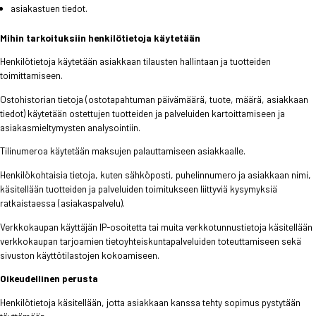
asiakastuen tiedot.
Mihin tarkoituksiin henkilötietoja käytetään
Henkilötietoja käytetään asiakkaan tilausten hallintaan ja tuotteiden
toimittamiseen.
Ostohistorian tietoja (ostotapahtuman päivämäärä, tuote, määrä, asiakkaan
tiedot) käytetään ostettujen tuotteiden ja palveluiden kartoittamiseen ja
asiakasmieltymysten analysointiin.
Tilinumeroa käytetään maksujen palauttamiseen asiakkaalle.
Henkilökohtaisia tietoja, kuten sähköposti, puhelinnumero ja asiakkaan nimi,
käsitellään tuotteiden ja palveluiden toimitukseen liittyviä kysymyksiä
ratkaistaessa (asiakaspalvelu).
Verkkokaupan käyttäjän IP-osoitetta tai muita verkkotunnustietoja käsitellään
verkkokaupan tarjoamien tietoyhteiskuntapalveluiden toteuttamiseen sekä
sivuston käyttötilastojen kokoamiseen.
Oikeudellinen perusta
Henkilötietoja käsitellään, jotta asiakkaan kanssa tehty sopimus pystytään