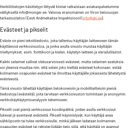
Henkilötietojen käsittelyyn liittyvät kiistat ratkaistaan asiakaspalvelumme
välityksellä info@monger.ee. Valvova viranomainen on Viron tietosuojan
tarkastuslaitos (Eesti Andmekaitse Inspektsioon) (
info@aki.ee
).
Evästeet ja pikselit
Eväste on pieni tekstitiedosto, joka tallentuu käyttäjän laitteeseen tämän
käyttäessä verkkosivustoa, ja jonka avulla sivusto muistaa käyttäjän
mieltymykset, esim. fonttikoon ja kielen, käytetyn laitteen ja vierailutilastot.
Kaikki selaimet sallivat oletusarvoisesti evästeet, mutta selaimen asetuksia
voi yleensä muuttaa niin, että selain joko kieltää evästeet kokonaan, estää
kolmannen osapuolen evästeet tai ilmoittaa käyttäjälle jokaisesta lähetetystä
evästeestä.
Tämä sivusto lähettää käyttäjien tietokoneisiin ja mobiililaitteisiin pieniä
tiedostoja (evästeitä), joita tarvitaan verkkosivuston toimintaan ja anonyymin
verkkokäyttäytymisanalyysin tekemiseen.
Pikselit ovat pieniä verkkosivun koodinpätkiä, joiden avulla verkkosivut
lukevat ja asentavat evästeitä. Pikselit käynnistyvät, kun käyttäjä avaa
sähköpostin tai tulee verkkosivulle, minkä jälkeen ladataan kolmannen
osapuolen evästeet tai rekisteröidään tieto siitä, että käyttäjä on avannut