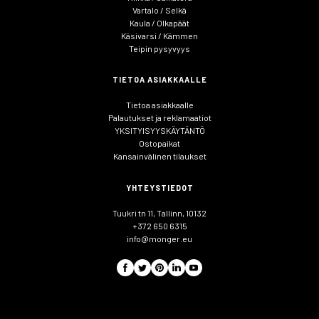
Vartalo / Selkä
Kaula / Olkapäät
Käsivarsi / Kämmen
Teipin pysyvyys
TIETOA ASIAKKAALLE
Tietoa asiakkaalle
Palautukset ja reklamaatiot
YKSITYISYYSKÄYTÄNTÖ
Ostopaikat
Kansainvälinen tilaukset
YHTEYSTIEDOT
Tuukri tn 11, Tallinn, 10132
+372 650 6315
info@monger.eu