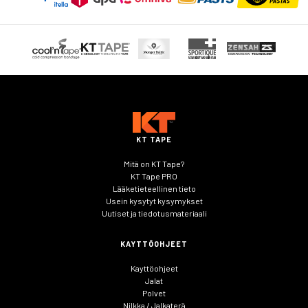
KT TAPE
Mitä on KT Tape?
KT Tape PRO
Lääketieteellinen tieto
Usein kysytyt kysymykset
Uutiset ja tiedotusmateriaali
KAYTTÖOHJEET
Kayttöohjeet
Jalat
Polvet
Nilkka / Jalkaterä