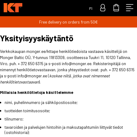
FI
Free delivery on orders from 50€
Yksityisyyskäytäntö
Verkkokaupan monger.ee/kttape henkilötiedoista vastaava käsittelijä on
Monger Baltic OÜ, Y-tunnus 11813309, osoitteessa Tuukri 11, 10120 Tallinna,
Viro, puh. + 372 650 6315 ja s-posti info@monger.ee. Rekisterinpitäjä on
nimennyt henkilötietovastaavan, jonka yhteystiedot ovat: puh. + 372 650 6315
ja s-posti info@monger.ee (
koskee niitä, jotka ovat nimenneet
henkilötietovastaavan
).
Millaisia henkilötietoja käsittelemme
nimi, puhelinnumero ja sähköpostiosoite;
tuotteiden toimitusosoite;
tilinumero;
tavaroiden ja palvelujen hintoihin ja maksutapahtumiin liittyvät tiedot
(ostohistoria);