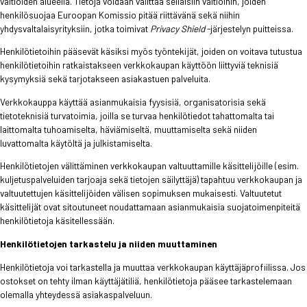
valtioiden alueella. Tietoja voidaan välittää sellaisiin valtioihin, joiden
henkilösuojaa Euroopan Komissio pitää riittävänä sekä niihin
yhdysvaltalaisyrityksiin, jotka toimivat
Privacy Shield
-järjestelyn puitteissa.
Henkilötietoihin pääsevät käsiksi myös työntekijät, joiden on voitava tutustua
henkilötietoihin ratkaistakseen verkkokaupan käyttöön liittyviä teknisiä
kysymyksiä sekä tarjotakseen asiakastuen palveluita.
Verkkokauppa käyttää asianmukaisia fyysisiä, organisatorisia sekä
tietoteknisiä turvatoimia, joilla se turvaa henkilötiedot tahattomalta tai
laittomalta tuhoamiselta, häviämiseltä, muuttamiselta sekä niiden
luvattomalta käytöltä ja julkistamiselta.
Henkilötietojen välittäminen verkkokaupan valtuuttamille käsittelijöille (esim.
kuljetuspalveluiden tarjoaja sekä tietojen säilyttäjä) tapahtuu verkkokaupan ja
valtuutettujen käsittelijöiden välisen sopimuksen mukaisesti. Valtuutetut
käsittelijät ovat sitoutuneet noudattamaan asianmukaisia suojatoimenpiteitä
henkilötietoja käsitellessään.
Henkilötietojen tarkastelu ja niiden muuttaminen
Henkilötietoja voi tarkastella ja muuttaa verkkokaupan käyttäjäprofiilissa. Jos
ostokset on tehty ilman käyttäjätiliä, henkilötietoja pääsee tarkastelemaan
olemalla yhteydessä asiakaspalveluun.