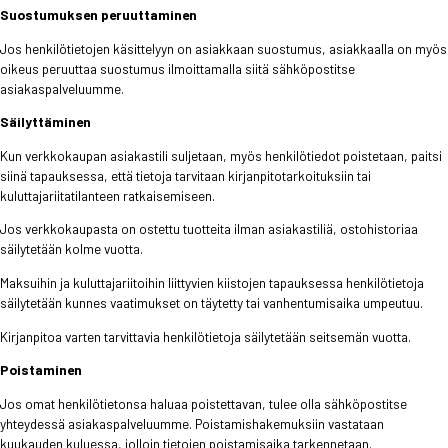
Suostumuksen peruuttaminen
Jos henkilötietojen käsittelyyn on asiakkaan suostumus, asiakkaalla on myös
oikeus peruuttaa suostumus ilmoittamalla siitä sähköpostitse
asiakaspalveluumme.
Säilyttäminen
Kun verkkokaupan asiakastili suljetaan, myös henkilötiedot poistetaan, paitsi
siinä tapauksessa, että tietoja tarvitaan kirjanpitotarkoituksiin tai
kuluttajariitatilanteen ratkaisemiseen.
Jos verkkokaupasta on ostettu tuotteita ilman asiakastiliä, ostohistoriaa
säilytetään kolme vuotta.
Maksuihin ja kuluttajariitoihin liittyvien kiistojen tapauksessa henkilötietoja
säilytetään kunnes vaatimukset on täytetty tai vanhentumisaika umpeutuu.
Kirjanpitoa varten tarvittavia henkilötietoja säilytetään seitsemän vuotta.
Poistaminen
Jos omat henkilötietonsa haluaa poistettavan, tulee olla sähköpostitse
yhteydessä asiakaspalveluumme. Poistamishakemuksiin vastataan
kuukauden kuluessa, jolloin tietojen poistamisaika tarkennetaan.