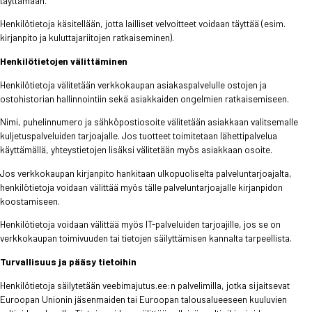
täyttämään.
Henkilötietoja käsitellään, jotta lailliset velvoitteet voidaan täyttää (esim.
kirjanpito ja kuluttajariitojen ratkaiseminen).
Henkilötietojen välittäminen
Henkilötietoja välitetään verkkokaupan asiakaspalvelulle ostojen ja
ostohistorian hallinnointiin sekä asiakkaiden ongelmien ratkaisemiseen.
Nimi, puhelinnumero ja sähköpostiosoite välitetään asiakkaan valitsemalle
kuljetuspalveluiden tarjoajalle. Jos tuotteet toimitetaan lähettipalvelua
käyttämällä, yhteystietojen lisäksi välitetään myös asiakkaan osoite.
Jos verkkokaupan kirjanpito hankitaan ulkopuoliselta palveluntarjoajalta,
henkilötietoja voidaan välittää myös tälle palveluntarjoajalle kirjanpidon
koostamiseen.
Henkilötietoja voidaan välittää myös IT-palveluiden tarjoajille, jos se on
verkkokaupan toimivuuden tai tietojen säilyttämisen kannalta tarpeellista.
Turvallisuus ja pääsy tietoihin
Henkilötietoja säilytetään veebimajutus.ee:n palvelimilla, jotka sijaitsevat
Euroopan Unionin jäsenmaiden tai Euroopan talousalueeseen kuuluvien