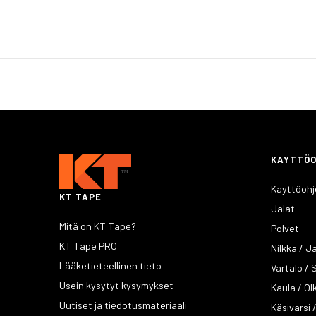
KAYTTÖ
Kayttöohj
KT TAPE
Jalat
Mitä on KT Tape?
Polvet
KT Tape PRO
Nilkka / J
Lääketieteellinen tieto
Vartalo / 
Usein kysytyt kysymykset
Kaula / O
Uutiset ja tiedotusmateriaali
Käsivarsi