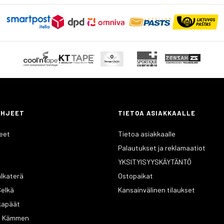
OHJEET
TIETOA ASIAKKAALLE
eet
Tietoa asiakkaalle
Palautukset ja reklamaatiot
YKSITYISYYSKÄYTÄNTÖ
alkaterä
Ostopaikat
Selkä
Kansainvälinen tilaukset
lkapäät
 / Kämmen