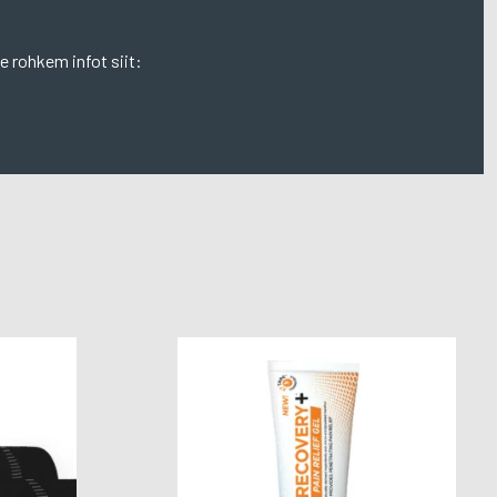
te rohkem infot siit: