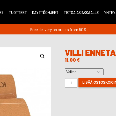
E?
TUOTTEET
KAYTTÖOHJEET
TIETOA ASIAKKAALLE
YHTEY
Free delivery on orders from 50€
VILLI ENNET
11,00
€
Villi
LISÄÄ OSTOSKORII
ennetamise
plaaster
quantity