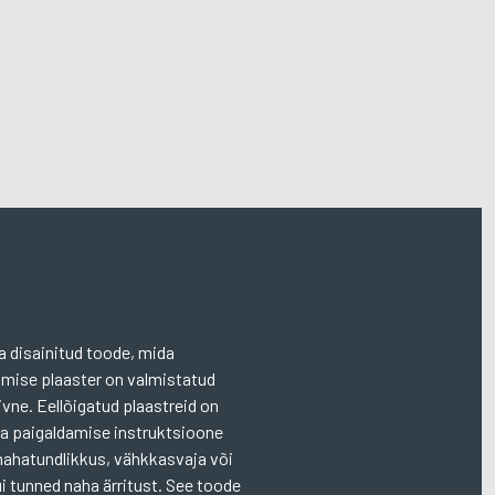
a disainitud toode, mida
tamise plaaster on valmistatud
ivne. Eellõigatud plaastreid on
ta paigaldamise instruktsioone
n nahatundlikkus, vähkkasvaja või
i tunned naha ärritust. See toode