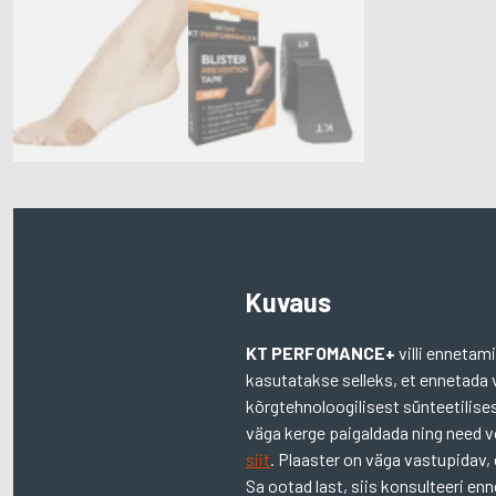
Kuvaus
KT PERFOMANCE+
villi ennetam
kasutatakse selleks, et ennetada v
kõrgtehnoloogilisest sünteetilisest
väga kerge paigaldada ning need 
siit
. Plaaster on väga vastupidav,
Sa ootad last, siis konsulteeri e