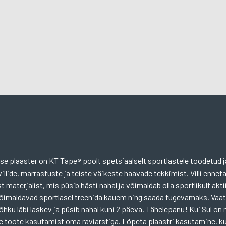
ise plaaster on KT Tape
poolt spetsiaalselt sportlastele toodetud j
®
illide, marrastuste ja teiste väikeste haavade tekkimist. Villi enne
 materjalist, mis püsib hästi nahal ja võimaldab olla sportlikult akti
võimaldavad sportlasel treenida kauem ning saada tugevamaks. Vaa
 õhku läbi laskev ja püsib nahal kuni 2 päeva. Tähelepanu! Kui Sul o
nne toote kasutamist oma raviarstiga. Lõpeta plaastri kasutamine, ku