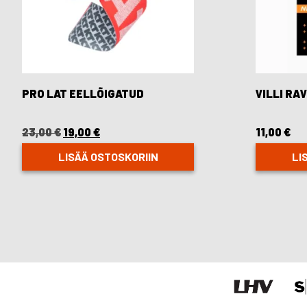
PRO LAT EELLÕIGATUD
VILLI RA
23,00
€
Original
19,00
€
Current
11,00
€
price
price
was:
is:
LISÄÄ OSTOSKORIIN
LI
23,00 €.
19,00 €.