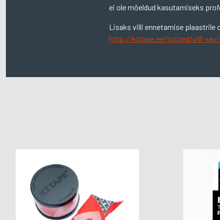
ei ole mõeldud kasutamiseks profe
Lisaks villi ennetamise plaastrile o
http://kttape.ee/tooted/villi-ravi