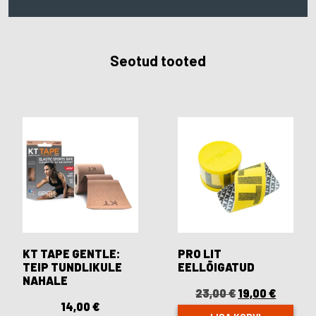
Seotud tooted
KT TAPE GENTLE:
PRO LIT
TEIP TUNDLIKULE
EELLÕIGATUD
NAHALE
23,00
€
Original
19,00
€
Curren
price
price
14,00
€
was:
is: