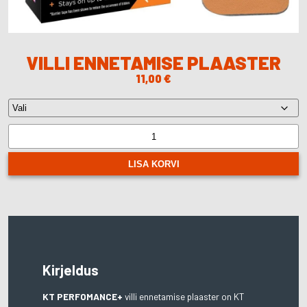
VILLI ENNETAMISE PLAASTER
11,00
€
Villi
ennetamise
plaaster
LISA KORVI
quantity
Kirjeldus
KT PERFOMANCE+
villi ennetamise plaaster on KT