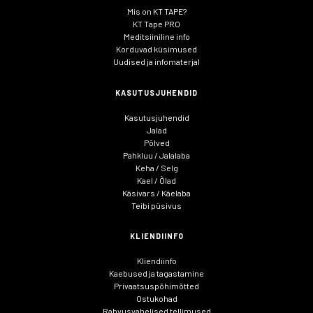
Mis on KT TAPE?
KT Tape PRO
Meditsiiniline info
Korduvad küsimused
Uudised ja infomaterjal
KASUTUSJUHENDID
Kasutusjuhendid
Jalad
Põlved
Pahkluu / Jalalaba
Keha / Selg
Kael / Õlad
Käsivars / Käelaba
Teibi püsivus
KLIENDIINFO
Kliendiinfo
Kaebused ja tagastamine
Privaatsuspõhimõtted
Ostukohad
Rahvusvahelised tellimused