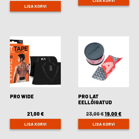
LISA KORVI
23,00 €.
19,00 €
LISA KORVI
PRO WIDE
PRO LAT
EELLÕIGATUD
21,00
€
23,00
€
Original
19,00
€
Curren
price
price
was:
is:
LISA KORVI
LISA KORVI
23,00 €.
19,00 €