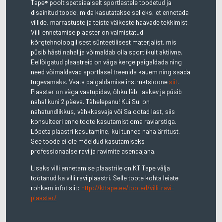
Tape
poolt spetsiaalselt sportlastele toodetud ja
®
disainitud toode, mida kasutatakse selleks, et ennetada
villide, marrastuste ja teiste väikeste haavade tekkimist.
Villi ennetamise plaaster on valmistatud
kõrgtehnoloogilisest sünteetilisest materjalist, mis
püsib hästi nahal ja võimaldab olla sportlikult aktiivne.
Eellõigatud plaastreid on väga kerge paigaldada ning
need võimaldavad sportlasel treenida kauem ning saada
tugevamaks. Vaata paigaldamise instruktsioone
siit
.
Plaaster on väga vastupidav, õhku läbi laskev ja püsib
nahal kuni 2 päeva. Tähelepanu! Kui Sul on
nahatundlikkus, vähkkasvaja või Sa ootad last, siis
konsulteeri enne toote kasutamist oma raviarstiga.
Lõpeta plaastri kasutamine, kui tunned naha ärritust.
See toode ei ole mõeldud kasutamiseks
professionaalse ravi ja ravimite asendajana.
Lisaks villi ennetamise plaastrile on KT Tape välja
töötanud ka villi ravi plaastri. Selle toote kohta leiate
rohkem infot siit:
http://kttape.ee/tooted/villi-ravi-
plaaster/