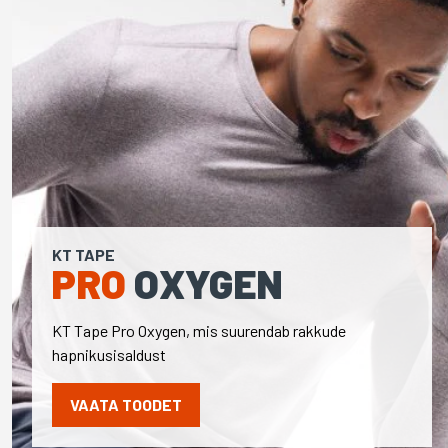
KT TAPE
PRO
OXYGEN
KT Tape Pro Oxygen, mis suurendab rakkude
hapnikusisaldust
VAATA TOODET