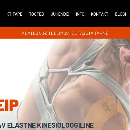
KT TAPE
TOOTED
JUHENDID
INFO
KONTAKT
BLOGI
ALATES 50€ TELLIMUSTEL TASUTA TARNE
EIP
AV ELASTNE KINESIOLOOGILINE