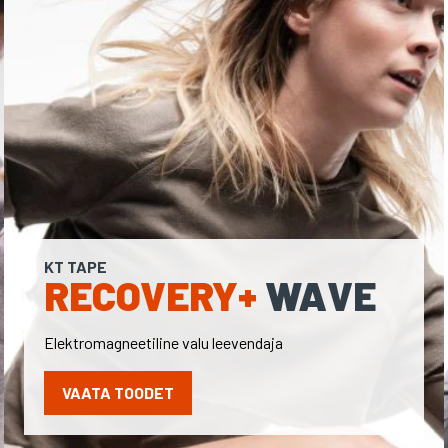
KT TAPE
RECOVERY+
WAVE
Elektromagneetiline valu leevendaja
VAATA TOODET