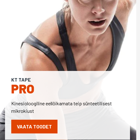
KT TAPE
PRO
Kinesioloogiline eellõikamata teip sünteetilisest
mikrokiust
VAATA TOODET