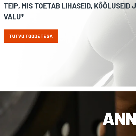
TEIP, MIS TOETAB LIHASEID, KÕÕLUSEID 
VALU*
TUTVU TOODETEGA
ANN