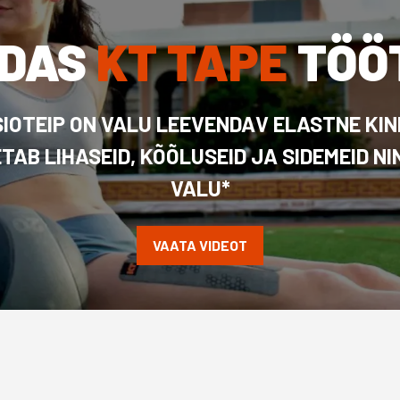
IDAS
KT TAPE
TÖÖ
SIOTEIP ON VALU LEEVENDAV ELASTNE KIN
OETAB LIHASEID, KÕÕLUSEID JA SIDEMEID N
VALU*
VAATA VIDEOT