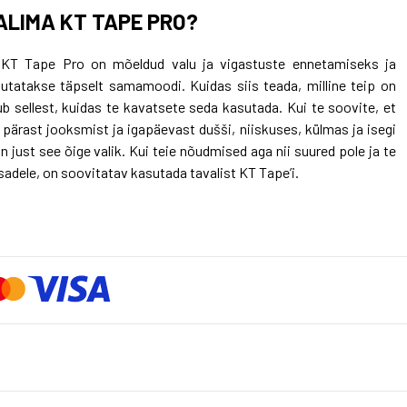
ALIMA KT TAPE PRO?
 KT Tape Pro on mõeldud valu ja vigastuste ennetamiseks ja
utatakse täpselt samamoodi. Kuidas siis teada, milline teip on
b sellest, kuidas te kavatsete seda kasutada. Kui te soovite, et
 pärast jooksmist ja igapäevast dušši, niiskuses, külmas ja isegi
n just see õige valik. Kui teie nõudmised aga nii suured pole ja te
sadele, on soovitatav kasutada tavalist KT Tape’i.