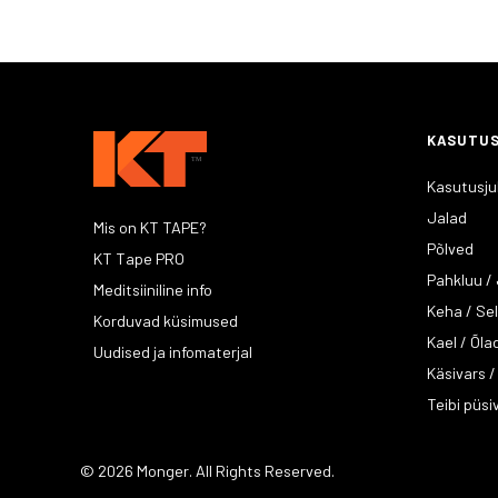
KASUTU
Kasutusju
Jalad
Mis on KT TAPE?
Põlved
KT Tape PRO
Pahkluu /
Meditsiiniline info
Keha / Se
Korduvad küsimused
Kael / Õla
Uudised ja infomaterjal
Käsivars 
Teibi püsi
© 2026 Monger. All Rights Reserved.