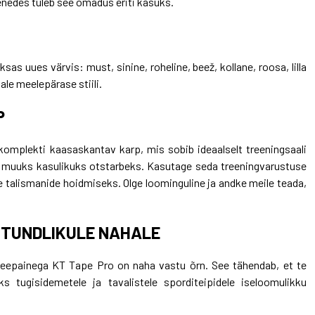
nedes tuleb see omadus eriti kasuks.
as uues värvis: must, sinine, roheline, beež, kollane, roosa, lilla
dale meelepärase stiili.
P
omplekti kaasaskantav karp, mis sobib ideaalselt treeningsaali
muuks kasulikuks otstarbeks. Kasutage seda treeningvarustuse
 talismanide hoidmiseks. Olge loominguline ja andke meile teada,
 TUNDLIKULE NAHALE
kleepainega KT Tape Pro on naha vastu õrn. See tähendab, et te
ks tugisidemetele ja tavalistele sporditeipidele iseloomulikku