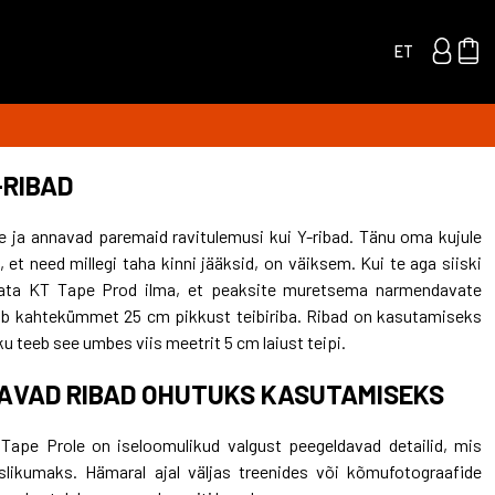
ET
-RIBAD
e ja annavad paremaid ravitulemusi kui Y-ribad. Tänu oma kujule
 et need millegi taha kinni jääksid, on väiksem. Kui te aga siiski
õigata KT Tape Prod ilma, et peaksite muretsema narmendavate
ldab kahtekümmet 25 cm pikkust teibiriba. Ribad on kasutamiseks
ku teeb see umbes viis meetrit 5 cm laiust teipi.
AVAD RIBAD OHUTUKS KASUTAMISEKS
 Tape Prole on iseloomulikud valgust peegeldavad detailid, mis
slikumaks. Hämaral ajal väljas treenides või kõmufotograafide