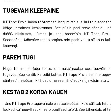
TUGEVAM KLEEPAINE
KT Tape Pro ei lakka töötamast. Isegi mitte siis, kui teie seda t
kõige karmimas keskkonnas. See püsib peal terve nädala – pä
dušši, niiskuses, külmas ja isegi basseinis. KT Tape Pro 
SecondSkin Adhesive tehnoloogias, mis peab vastu nii kaua kui te
kauemgi.
PAREM TUGI
Nagu te ilmselt juba teate, on maksimaalse sooritusvõime 
tugevus. See kehtib ka teibi kohta. KT Tape Pro sisemine tugev
sünteetiline südamik täidab oma eesmärki edukalt ja väsimatult.
KESTAB 2 KORDA KAUEM
Tänu KT Tape Pro tugevamale elastsele südamikule säilitab teip 
jooksul kui puuvillast kinesioloogilised teibid. See tähendab, et t