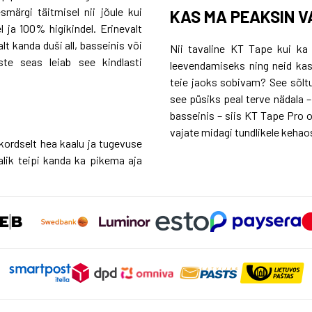
smärgi täitmisel nii jõule kui
KAS MA PEAKSIN V
 ja 100% higikindel. Erinevalt
t kanda duši all, basseinis või
Nii tavaline KT Tape kui ka
ste seas leiab see kindlasti
leevendamiseks ning neid kas
teie jaoks sobivam? See sõltu
see püsiks peal terve nädala –
basseinis – siis KT Tape Pro o
vajate midagi tundlikele kehao
kordselt hea kaalu ja tugevuse
lik teipi kanda ka pikema aja