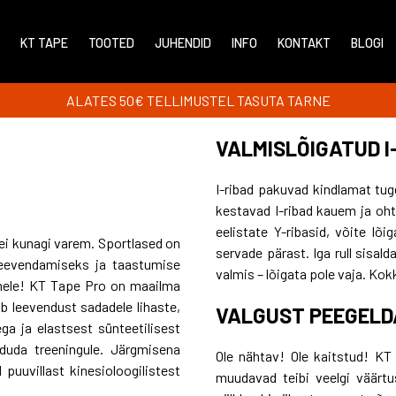
KT TAPE
TOOTED
JUHENDID
INFO
KONTAKT
BLOGI
ALATES 50€ TELLIMUSTEL TASUTA TARNE
VALMISLÕIGATUD I
I-ribad pakuvad kindlamat tug
kestavad I-ribad kauem ja oht,
eelistate Y-ribasid, võite l
ei kunagi varem. Sportlased on
servade pärast. Iga rull sisa
 leevendamiseks ja taastumise
valmis – lõigata pole vaja. Kok
emele! KT Tape Pro on maailma
ub leevendust sadadele lihaste,
VALGUST PEEGELD
ga ja elastsest sünteetilisest
duda treeningule. Järgmisena
Ole nähtav! Ole kaitstud! KT
puuvillast kinesioloogilistest
muudavad teibi veelgi väärtu