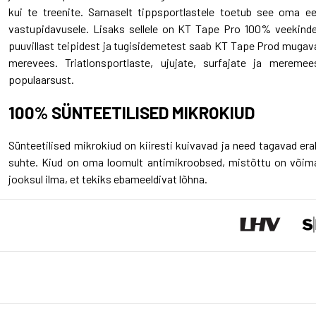
kui te treenite. Sarnaselt tippsportlastele toetub see oma ee
vastupidavusele. Lisaks sellele on KT Tape Pro 100% veekindel
puuvillast teipidest ja tugisidemetest saab KT Tape Prod mugaval
merevees. Triatlonsportlaste, ujujate, surfajate ja meremee
populaarsust.
100% SÜNTEETILISED MIKROKIUD
Sünteetilised mikrokiud on kiiresti kuivavad ja need tagavad era
suhte. Kiud on oma loomult antimikroobsed, mistõttu on võima
jooksul ilma, et tekiks ebameeldivat lõhna.