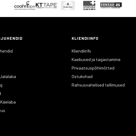
SJUHENDID
KLIENDIINFO
hendid
Kliendiinfo
Kaebused ja tagastamine
Privaatsuspõhimõtted
 Jalalaba
Ostukohad
lg
Rahvusvahelised tellimused
d
/ Käelaba
vus