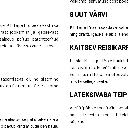
välklambi sähvatuse eest põge
8 UUT VÄRVI
eete. KT Tape Pro peab vastu ka
KT Tape Pro on saadaval kaheks
rast jooksmist ja igapäevast
ning oranž. Igaüks leiab siit en
saladus peitub patenteeritud
ie ja – ärge solvuge – ilmselt
KAITSEV REISIKAR
Lisaks KT Tape Prole kuulub k
kaasavõtmiseks või mitmeks 
või miks mitte ka õnnetoovate
tagamiseks oluline sisemine
mis te sellega teete.
us on ületamatu. Selle elastne
LATEKSIVABA TEIP
Akrüülipõhise meditsiinilise 
saate treenida ilma, et teki
oma elastsuse palju pikema aja
sügelust.
eip pakub kindlat tuge senikaua,