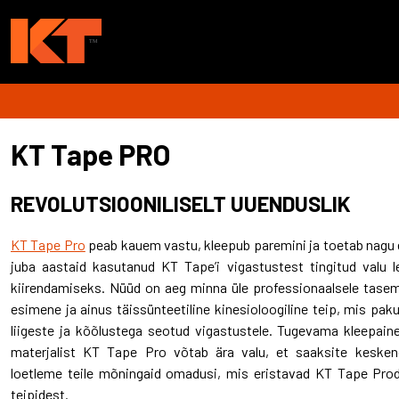
KT Tape PRO
REVOLUTSIOONILISELT UUENDUSLIK
KT Tape Pro
peab kauem vastu, kleepub paremini ja toetab nagu 
juba aastaid kasutanud KT Tape’i vigastustest tingitud valu
kiirendamiseks. Nüüd on aeg minna üle professionaalsele tas
esimene ja ainus täissünteetiline kinesioloogiline teip, mis pak
liigeste ja kõõlustega seotud vigastustele. Tugevama kleepaine
materjalist KT Tape Pro võtab ära valu, et saaksite kesken
loetleme teile mõningaid omadusi, mis eristavad KT Tape Prod 
teipidest.