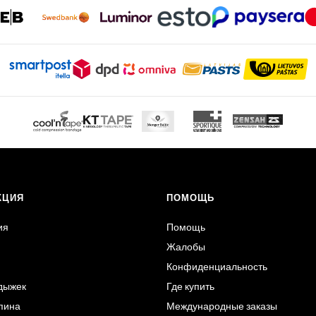
Опции
можно
выбрать
на
странице
товара.
КЦИЯ
ПОМОЩЬ
ия
Помощь
Жалобы
Конфиденциальность
одыжек
Где купить
Спина
Международные заказы