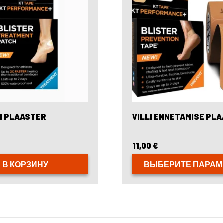
выбрать
на
странице
товара.
VI PLAASTER
VILLI ENNETAMISE PL
11,00
€
В КОРЗИНУ
ВЫБЕРИТЕ ПАРА
Этот
товар
имеет
несколько
вариаций.