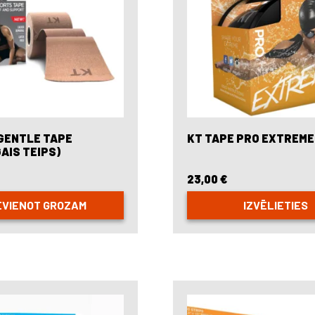
 GENTLE TAPE
KT TAPE PRO EXTREME
AIS TEIPS)
23,00
€
EVIENOT GROZAM
IZVĒLIETIES
This
product
has
multiple
variants.
The
options