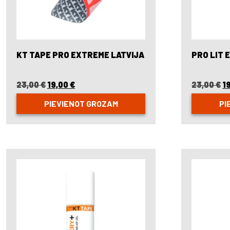
KT TAPE PRO EXTREME LATVIJA
PRO LIT 
23,00
€
Original
19,00
€
Current
23,00
€
O
1
price
price
p
PIEVIENOT GROZAM
PI
was:
is:
w
23,00 €.
19,00 €.
2