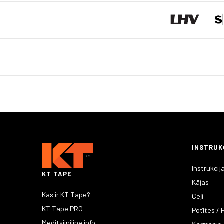
INSTRUK
Instrukcij
KT TAPE
Kājas
Kas ir KT Tape?
Ceļi
KT Tape PRO
Potītes /
Meditsiiniline info