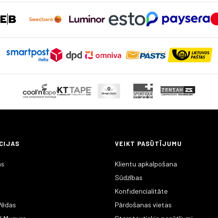
variants.
The
options
may
be
chosen
on
the
product
page
CIJAS
VEIKT PASŪTĪJUMU
as
Klientu apkalpošana
Sūdzības
Konfidencialitāte
 Pēdas
Pārdošanas vietas