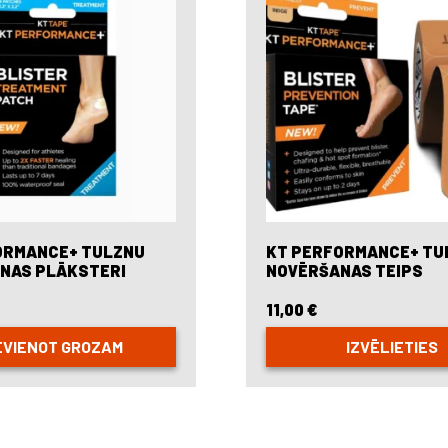
may
be
chosen
on
the
product
page
ORMANCE+ TULZNU
KT PERFORMANCE+ TU
NAS PLĀKSTERI
NOVĒRŠANAS TEIPS
11,00
€
EVIENOT GROZAM
IZVĒLIETIES
This
product
has
multiple