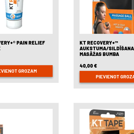
product
page
ERY+® PAIN RELIEF
KT RECOVERY+™
E
AUKSTUMA/SILDĪŠAN
MASĀŽAS BUMBA
40,00
€
EVIENOT GROZAM
PIEVIENOT GROZ