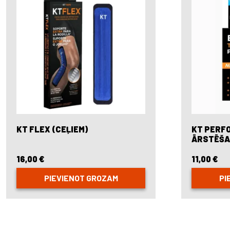
KT FLEX (CEĻIEM)
KT PERF
ĀRSTĒŠA
16,00
€
11,00
€
PIEVIENOT GROZAM
PI