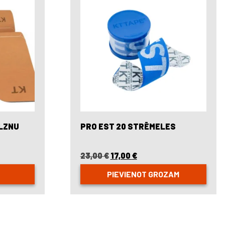
LZNU
PRO EST 20 STRĒMELES
23,00
€
Original
17,00
€
Current
price
price
PIEVIENOT GROZAM
was:
is:
23,00 €.
17,00 €.