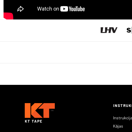
INSTRUK
Instrukcij
KT TAPE
Kājas