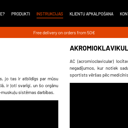
PE?
PRODUKTI
INSTRUKCIJAS
KLIENTU APKALPOŠANA
KON
Free delivery on orders from 50€
AKROMIOKLAVIKUL
AC (acromioclavicular) locīt
negadījumos, kur notiek sadu
sportists vēršas pēc medicīnis
 jo tas ir atbildīgs par mūsu
, ir ļoti svarīgi, un šo orgānu
ta-muskuļu sistēmas darbības.