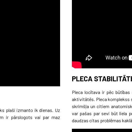
PLECA STABILITĀT
Pleca locītava ir pēc būtības 
aktivitātēs. Pleca komplekss 
skrimšļa un citiem anatomisk
ēks plaši izmanto ik dienas. Uz
var pašas par sevi būt liela p
em ir pārslogots vai par maz
daudzas citas problēmas kaklā,