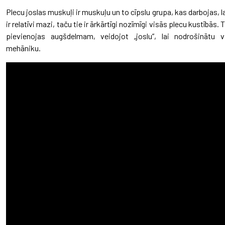
Plecu joslas muskuļi ir muskuļu un to cīpslu grupa, kas darbojas, la
ir relatīvi mazi, taču tie ir ārkārtīgi nozīmīgi visās plecu kustībās.
pievienojas augšdelmam, veidojot „joslu”, lai nodrošinātu v
mehāniku.