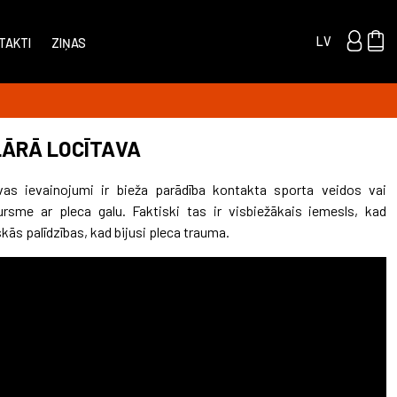
LV
TAKTI
ZIŅAS
ĀRĀ LOCĪTAVA
avas ievainojumi ir bieža parādība kontakta sporta veidos vai
rsme ar pleca galu. Faktiski tas ir visbiežākais iemesls, kad
kās palīdzības, kad bijusi pleca trauma.