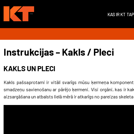
KAS IR KT TA
Instrukcijas – Kakls / Pleci
KAKLS UN PLECI
Kakls pašsaprotami ir vitāli svarīgs mūsu ķermeņa komponents,
smadzeņu savienošanu ar pārējo ķermeni. Visi orgāni, kas ir kaklā
aizsargāšana un atbalsts lielā mērā ir atkarīgs no pareizas skele