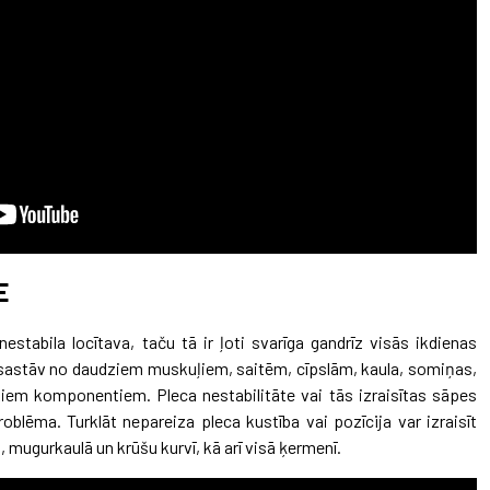
E
nestabila locītava, taču tā ir ļoti svarīga gandrīz visās ikdienas
sastāv no daudziem muskuļiem, saitēm, cīpslām, kaula, somiņas,
iem komponentiem. Pleca nestabilitāte vai tās izraisītas sāpes
roblēma. Turklāt nepareiza pleca kustība vai pozīcija var izraisīt
 mugurkaulā un krūšu kurvī, kā arī visā ķermenī.