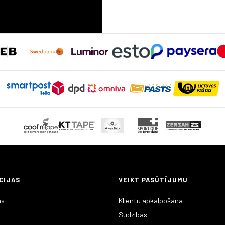
CIJAS
VEIKT PASŪTĪJUMU
as
Klientu apkalpošana
Sūdzības