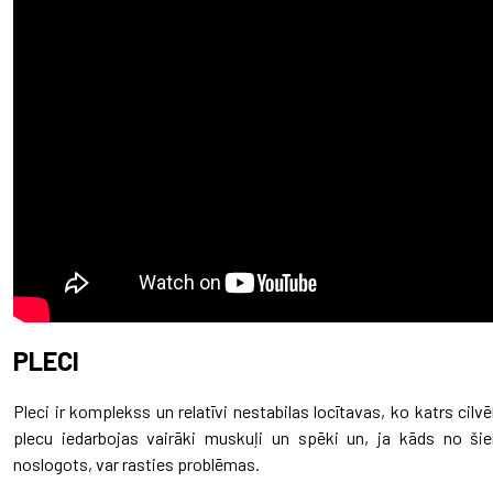
PLECI
Pleci ir komplekss un relatīvi nestabilas locītavas, ko katrs cilv
plecu iedarbojas vairāki muskuļi un spēki un, ja kāds no ši
noslogots, var rasties problēmas.