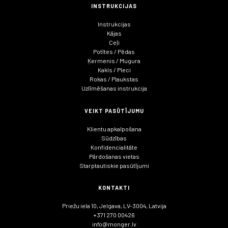
INSTRUKCIJAS
Instrukcijas
Kājas
Ceļi
Potītes / Pēdas
Ķermenis / Mugura
Kakls / Pleci
Rokas / Plaukstas
Uzlīmēšanas instrukcija
VEIKT PASŪTĪJUMU
Klientu apkalpošana
Sūdzības
Konfidencialitāte
Pārdošanas vietas
Starptautiskie pasūtījumi
KONTAKTI
Priežu iela 10, Jelgava, LV-3004, Latvija
+371 270 00426
info@monger.lv