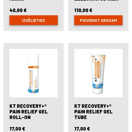
40,00
€
110,00
€
IZVĒLIETIES
PIEVIENOT GROZAM
This
product
has
multiple
variants.
The
options
may
be
chosen
on
the
product
page
KT RECOVERY+®
KT RECOVERY+®
PAIN RELIEF GEL
PAIN RELIEF GEL
ROLL-ON
TUBE
17,00
€
17,00
€