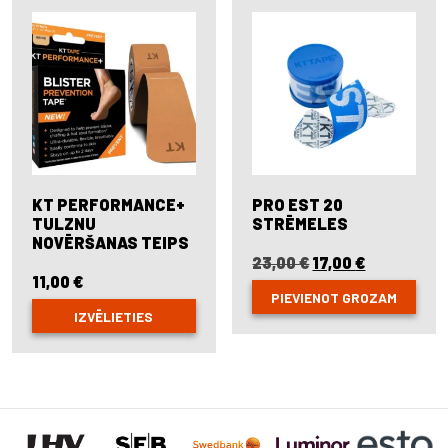
KT PERFORMANCE+
PRO EST 20
TULZNU
STRĒMELES
NOVĒRŠANAS TEIPS
23,00
€
Original
17,00
€
Current
11,00
€
price
price
PIEVIENOT GROZAM
was:
is:
IZVĒLIETIES
23,00 €.
17,00 €.
This
product
has
multiple
variants.
The
options