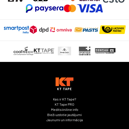
may
be
chosen
on
the
product
page
KT TAPE
Kas ir KT Tape?
KT Tape PRO
Meditsiiniline info
Bieži uzdotie jautājumi
Jaunumi un informācija