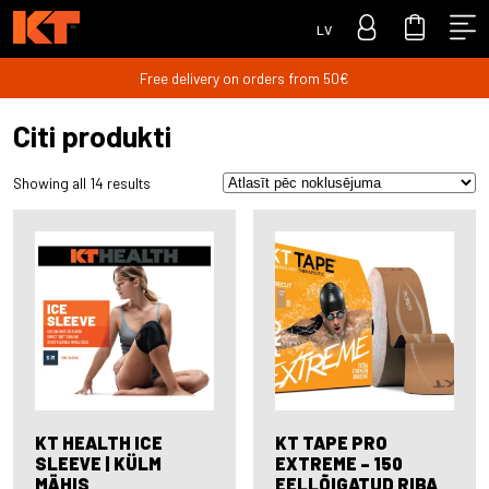
LV
Free delivery on orders from 50€
Citi produkti
Showing all 14 results
KT HEALTH ICE
KT TAPE PRO
SLEEVE | KÜLM
EXTREME – 150
MÄHIS
EELLÕIGATUD RIBA