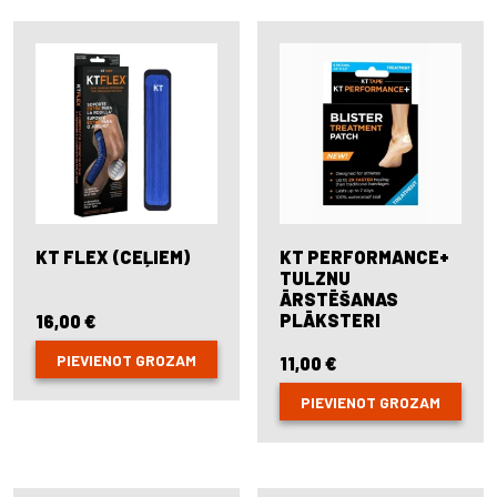
The
options
may
be
chosen
on
the
product
page
KT FLEX (CEĻIEM)
KT PERFORMANCE+
TULZNU
ĀRSTĒŠANAS
PLĀKSTERI
16,00
€
PIEVIENOT GROZAM
11,00
€
PIEVIENOT GROZAM