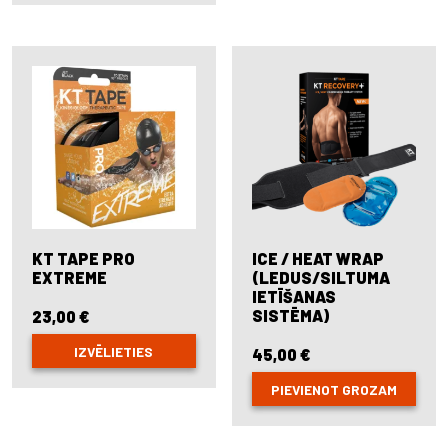
KT TAPE PRO
ICE / HEAT WRAP
EXTREME
(LEDUS/SILTUMA
IETĪŠANAS
SISTĒMA)
23,00
€
IZVĒLIETIES
45,00
€
This
PIEVIENOT GROZAM
product
has
multiple
variants.