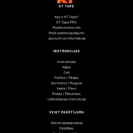
KT TAPE
Kas ir KT Tape?
KT Tape PRO
Meditsiiniline info
Bieži uzdotie jautājumi
Jaunumi un informācija
INSTRUKCIJAS
Instrukcijas
Kājas
Ceļi
Potītes / Pēdas
Ķermenis / Mugura
Kakls / Pleci
Rokas / Plaukstas
Uzlīmēšanas instrukcija
VEIKT PASŪTĪJUMU
Klientu apkalpošana
Sūdzības