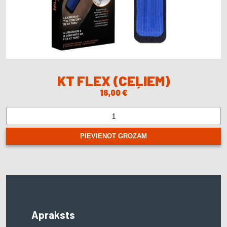
KT FLEX (CEĻIEM)
16,00
€
KT
Flex
(ceļiem)
PIEVIENOT GROZAM
quantity
Apraksts