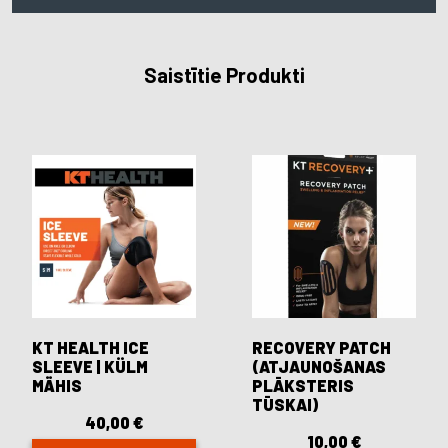
Saistītie Produkti
KT HEALTH ICE
RECOVERY PATCH
SLEEVE | KÜLM
(ATJAUNOŠANAS
MÄHIS
PLĀKSTERIS
TŪSKAI)
40,00
€
10,00
€