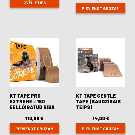
IZVĒLIETIES
PIEVIENOT GROZAM
This
product
has
multiple
variants.
The
options
may
be
chosen
on
the
product
page
KT TAPE PRO
KT TAPE GENTLE
EXTREME – 150
TAPE (SAUDZĪGAIS
EELLÕIGATUD RIBA
TEIPS)
110,00
€
14,00
€
PIEVIENOT GROZAM
PIEVIENOT GROZAM