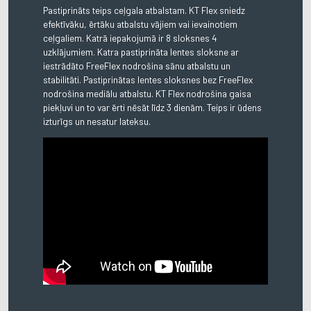
Pastiprināts teips ceļgala atbalstam. KT Flex sniedz
efektīvāku, ērtāku atbalstu vājiem vai ievainotiem
ceļgaliem. Katrā iepakojumā ir 8 sloksnes 4
uzklājumiem. Katra pastiprināta lentes sloksne ar
iestrādāto FreeFlex nodrošina sānu atbalstu un
stabilitāti. Pastiprinātas lentes sloksnes bez FreeFlex
nodrošina mediālu atbalstu. KT Flex nodrošina gaisa
piekļuvi un to var ērti nēsāt līdz 3 dienām. Teips ir ūdens
izturīgs un nesatur lateksu.