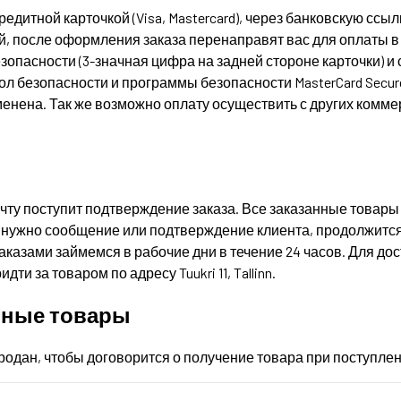
едитной карточкой (Visa, Mastercard), через банковскую ссыл
, после оформления заказа перенаправят вас для оплаты в 
пасности (3-значная цифра на задней стороне карточки) и с
безопасности и программы безопасности MasterCard SecureCod
ена. Так же возможно оплату осуществить с других коммерч
чту поступит подтверждение заказа. Все заказанные товары
а нужно сообщение или подтверждение клиента, продолжится
заказами займемся в рабочие дни в течение 24 часов. Для д
и за товаром по адресу Tuukri 11, Tallinn.
нные товары
родан, чтобы договорится о получение товара при поступлен